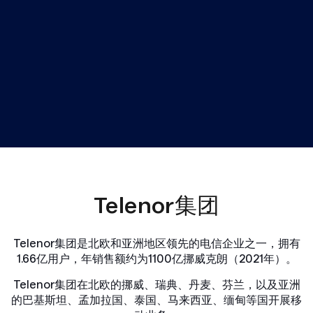
Telenor集团
Telenor集团是北欧和亚洲地区领先的电信企业之一，拥有
1.66亿用户，年销售额约为1100亿挪威克朗（2021年）。
Telenor集团在北欧的挪威、瑞典、丹麦、芬兰，以及亚洲
的巴基斯坦、孟加拉国、泰国、马来西亚、缅甸等国开展移