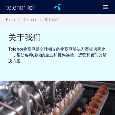
Home
Chinese
关于我们
关于我们
Telenor物联网是全球领先的物联网解决方案提供商之
一，帮助各种规模的企业和机构连接、运营和管理其解
决方案。