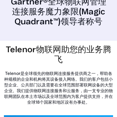
Gartner®全球物联网管理
连接服务魔力象限(Magic
Quadrant™)领导者称号
Telenor物联网助您的业务腾
飞
Telenor是全球领先的物联网连接服务提供商之一，帮助各
种规模的企业和机构将其设备接入网络。我们的客户包括小
型企业、公共部门以及需要在全球范围部署联网设备的大型
企业。我们提供物联网连接服务和云服务，由一支专业的物
联网团队在本土市场以及全球范围内为客户提供支持，并在
全球18个国家和地区设有办事处。