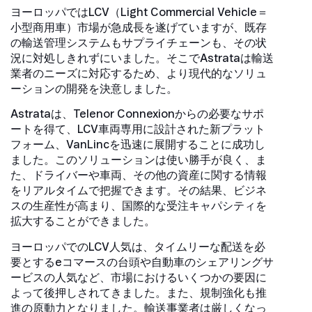
ヨーロッパではLCV（Light Commercial Vehicle＝
小型商用車）市場が急成長を遂げていますが、既存
の輸送管理システムもサプライチェーンも、その状
況に対処しきれずにいました。そこでAstrataは輸送
業者のニーズに対応するため、より現代的なソリュ
ーションの開発を決意しました。
Astrataは、Telenor Connexionからの必要なサポ
ートを得て、LCV車両専用に設計された新プラット
フォーム、VanLincを迅速に展開することに成功し
ました。このソリューションは使い勝手が良く、ま
た、ドライバーや車両、その他の資産に関する情報
をリアルタイムで把握できます。その結果、ビジネ
スの生産性が高まり、国際的な受注キャパシティを
拡大することができました。
ヨーロッパでのLCV人気は、タイムリーな配送を必
要とするeコマースの台頭や自動車のシェアリングサ
ービスの人気など、市場におけるいくつかの要因に
よって後押しされてきました。また、規制強化も推
進の原動力となりました。輸送事業者は厳しくなっ