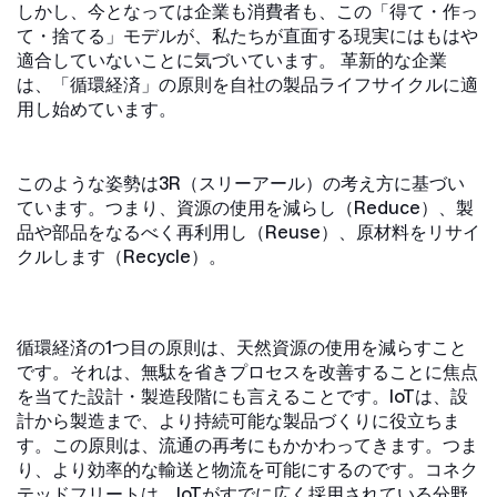
しかし、今となっては企業も消費者も、この「得て・作っ
て・捨てる」モデルが、私たちが直面する現実にはもはや
適合していないことに気づいています。 革新的な企業
は、「循環経済」の原則を自社の製品ライフサイクルに適
用し始めています。
このような姿勢は3R（スリーアール）の考え方に基づい
ています。つまり、資源の使用を減らし（Reduce）、製
品や部品をなるべく再利用し（Reuse）、原材料をリサイ
クルします（Recycle）。
循環経済の1つ目の原則は、天然資源の使用を減らすこと
です。それは、無駄を省きプロセスを改善することに焦点
を当てた設計・製造段階にも言えることです。IoTは、設
計から製造まで、より持続可能な製品づくりに役立ちま
す。この原則は、流通の再考にもかかわってきます。つま
り、より効率的な輸送と物流を可能にするのです。コネク
テッドフリートは、IoTがすでに広く採用されている分野