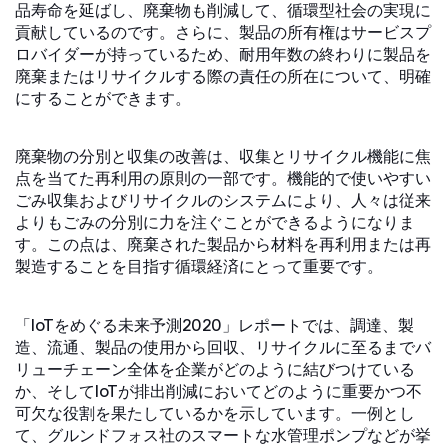
品寿命を延ばし、廃棄物も削減して、循環型社会の実現に
貢献しているのです。さらに、製品の所有権はサービスプ
ロバイダーが持っているため、耐用年数の終わりに製品を
廃棄またはリサイクルする際の責任の所在について、明確
にすることができます。
廃棄物の分別と収集の改善は、収集とリサイクル機能に焦
点を当てた再利用の原則の一部です。機能的で使いやすい
ごみ収集およびリサイクルのシステムにより、人々は従来
よりもごみの分別に力を注ぐことができるようになりま
す。この点は、廃棄された製品から材料を再利用または再
製造することを目指す循環経済にとって重要です。
「IoTをめぐる未来予測2020」レポートでは、調達、製
造、流通、製品の使用から回収、リサイクルに至るまでバ
リューチェーン全体を企業がどのように結びつけている
か、そしてIoTが排出削減においてどのように重要かつ不
可欠な役割を果たしているかを示しています。一例とし
て、グルンドフォス社のスマートな水管理ポンプなどが挙