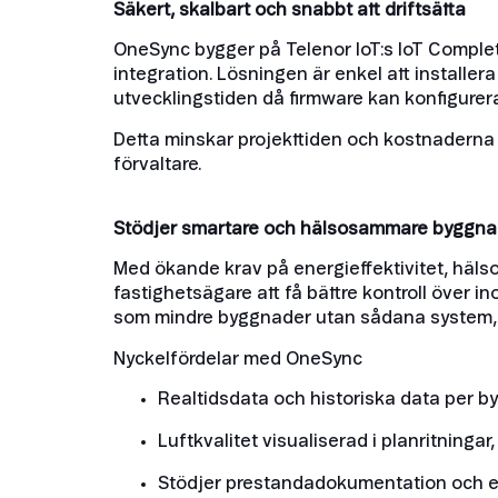
Säkert, skalbart och snabbt att driftsätta
OneSync bygger på Telenor IoT:s IoT Complete
integration. Lösningen är enkel att installer
utvecklingstiden då firmware kan konfigurera
Detta minskar projekttiden och kostnaderna d
förvaltare.
Stödjer smartare och hälsosammare byggna
Med ökande krav på energieffektivitet, häl
fastighetsägare att få bättre kontroll över
som mindre byggnader utan sådana system, dä
Nyckelfördelar med OneSync
Realtidsdata och historiska data per b
Luftkvalitet visualiserad i planritningar
Stödjer prestandadokumentation och ef