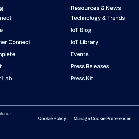
ng
Resources & News
nnect
Technology & Trends
ve
IoT Blog
er Connect
IoT Library
mplete
Events
t
Press Releases
t Lab
Press Kit
elenor
Cookie Policy
Manage Cookie Preferences