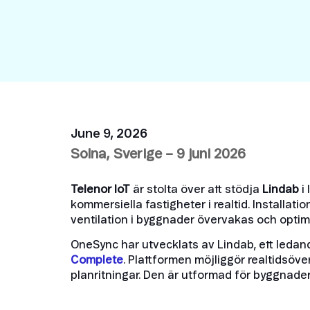
Security in IoT
IoT Test SIMs
June 9, 2026
Solna, Sverige – 9 juni 2026
Telenor IoT
är stolta över att stödja
Lindab
i
kommersiella fastigheter i realtid. Install
ventilation i byggnader övervakas och optim
OneSync har utvecklats av Lindab, ett ledand
Complete
. Plattformen möjliggör realtidsöve
planritningar. Den är utformad för byggnad