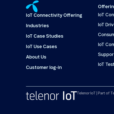
Offeri
IoT Co
IoT Connectivity Offering
IoT Dri
Industries
Consum
IoT Case Studies
IoT Co
IoT Use Cases
Suppor
About Us
IoT Tes
Customer log-in
Telenor IoT | Part of T