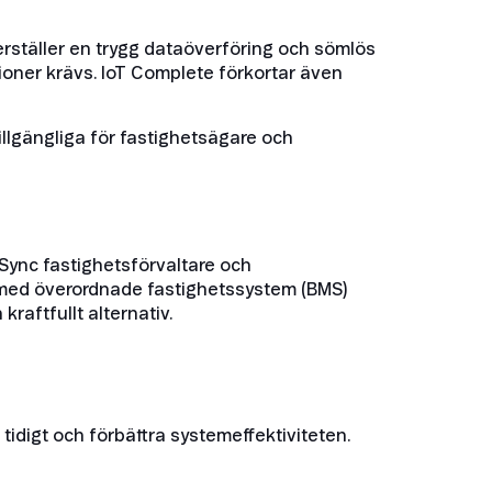
erställer en trygg dataöverföring och sömlös
tioner krävs. IoT Complete förkortar även
llgängliga för fastighetsägare och
Sync fastighetsförvaltare och
r med överordnade fastighetssystem (BMS)
aftfullt alternativ.
 tidigt och förbättra systemeffektiviteten.