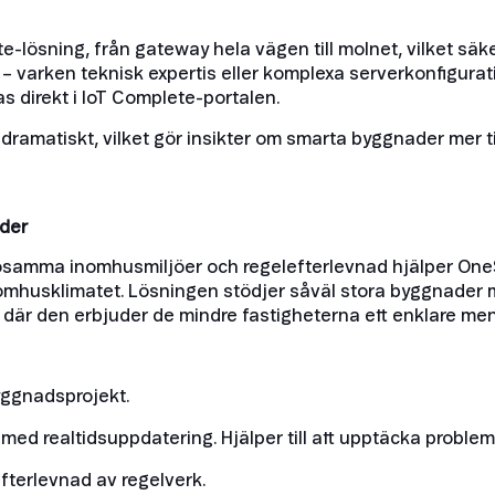
-lösning, från gateway hela vägen till molnet, vilket säk
a – varken teknisk expertis eller komplexa serverkonfigura
s direkt i IoT Complete-portalen.
ramatiskt, vilket gör insikter om smarta byggnader mer ti
der
sosamma inomhusmiljöer och regelefterlevnad hjälper One
 inomhusklimatet. Lösningen stödjer såväl stora byggnade
r den erbjuder de mindre fastigheterna ett enklare men kr
yggnadsprojekt.
, med realtidsuppdatering. Hjälper till att upptäcka problem
terlevnad av regelverk.