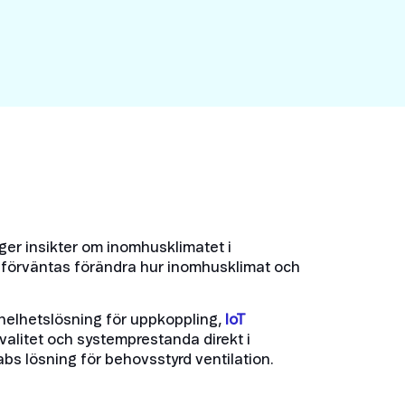
er insikter om inomhusklimatet i
nc förväntas förändra hur inomhusklimat och
 helhetslösning för uppkoppling,
IoT
kvalitet och systemprestanda direkt i
s lösning för behovsstyrd ventilation.