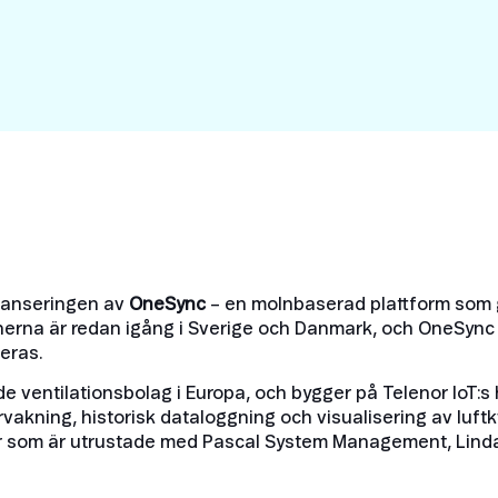
Smart Metering
Satellite IoT
Smart Grid
LTE CAT-1
Smart Energy
LTE-M
SGP.32
eSIM/eUICC
IoT SIM Cards
IoT Platforms
 lanseringen av
OneSync
– en molnbaserad plattform som g
IoT Trends
ationerna är redan igång i Sverige och Danmark, och OneSy
Mobile Technology Evolution
eras.
e ventilationsbolag i Europa, och bygger på Telenor IoT:s
rvakning, historisk dataloggning och visualisering av luft
er som är utrustade med Pascal System Management, Lindab